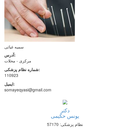
سمیه غیاثی
آدرس:
مركزی - محلات
شماره نظام پزشکی:
110923
ایمیل:
somayeqyasi@gmail.com
دکتر
یونس حکیمی
نظام پزشکی: 57170