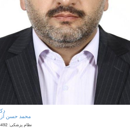
دکت
محمد حسن آزم
نظام پزشکی: 93492