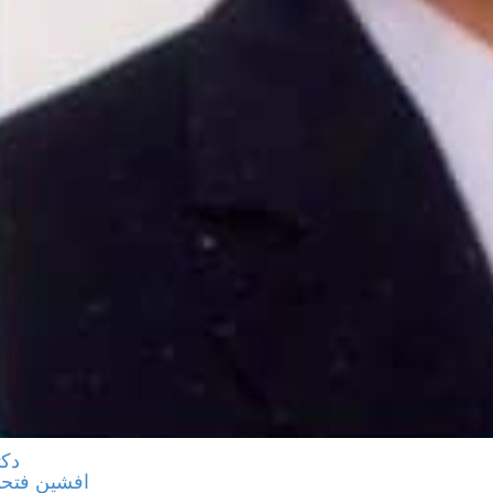
دکت
افشین فتح