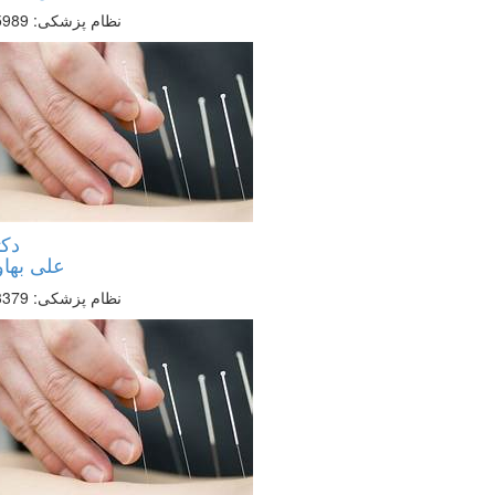
نظام پزشکی: 55989
دکت
علی بهاو
نظام پزشکی: 33379