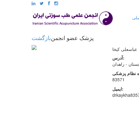
لی
پزشک عضو انجمن
بازگشت
عباسعلی کیخا
آدرس:
ستان - زاهدان
83571
ایمیل:
drkaykha83