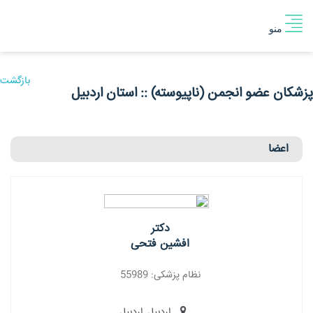
منو
بازگشت
پزشکان عضو انجمن (ناپیوسته) :: استان اردبیل
اعضا
دکتر
افشین فتحی
نظام پزشکی: 55989
اردبیل, اردبیل